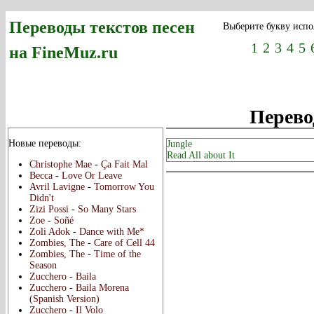
Переводы текстов песен
Выберите букву испо
1
2
3
4
5
на FineMuz.ru
Перевод
Новые переводы:
Jungle
Read All about It
Christophe Mae
-
Ça Fait Mal
Becca
-
Love Or Leave
Avril Lavigne
-
Tomorrow You
Didn't
Zizi Possi
-
So Many Stars
Zoe
-
Soñé
Zoli Adok
-
Dance with Me*
Zombies, The
-
Care of Cell 44
Zombies, The
-
Time of the
Season
Zucchero
-
Baila
Zucchero
-
Baila Morena
(Spanish Version)
Zucchero
-
Il Volo