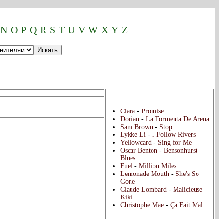
теля:
N
O
P
Q
R
S
T
U
V
W
X
Y
Z
Популярные тексты:
Ciara
-
Promise
Dorian
-
La Tormenta De Arena
Sam Brown
-
Stop
Lykke Li
-
I Follow Rivers
Yellowcard
-
Sing for Me
Oscar Benton
-
Bensonhurst
Blues
Fuel
-
Million Miles
Lemonade Mouth
-
She's So
Gone
Claude Lombard
-
Malicieuse
Kiki
Christophe Mae
-
Ça Fait Mal