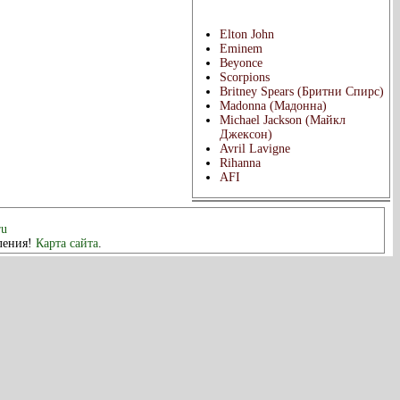
Популярные исполнители:
Elton John
Eminem
Beyonce
Scorpions
Britney Spears (Бритни Спирс)
Madonna (Мадонна)
Michael Jackson (Майкл
Джексон)
Avril Lavigne
Rihanna
AFI
ru
мления!
Карта сайта
.