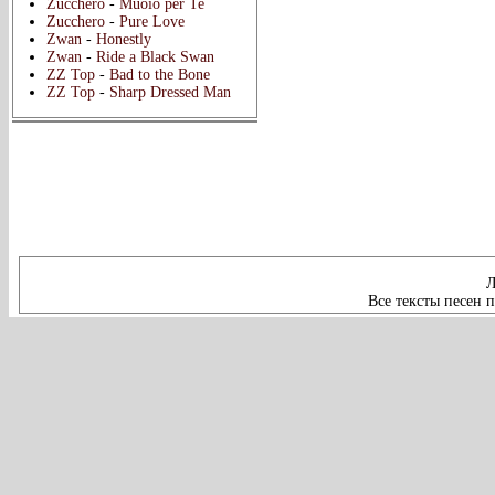
Zucchero
-
Muoio per Te
Zucchero
-
Pure Love
Zwan
-
Honestly
Zwan
-
Ride a Black Swan
ZZ Top
-
Bad to the Bone
ZZ Top
-
Sharp Dressed Man
Л
Все тексты песен 