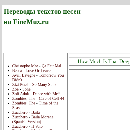
Переводы текстов песен
на FineMuz.ru
Новые переводы:
How Much Is That Dogg
Christophe Mae
-
Ça Fait Mal
Becca
-
Love Or Leave
Avril Lavigne
-
Tomorrow You
Didn't
Zizi Possi
-
So Many Stars
Zoe
-
Soñé
Zoli Adok
-
Dance with Me*
Zombies, The
-
Care of Cell 44
Zombies, The
-
Time of the
Season
Zucchero
-
Baila
Zucchero
-
Baila Morena
(Spanish Version)
Zucchero
-
Il Volo