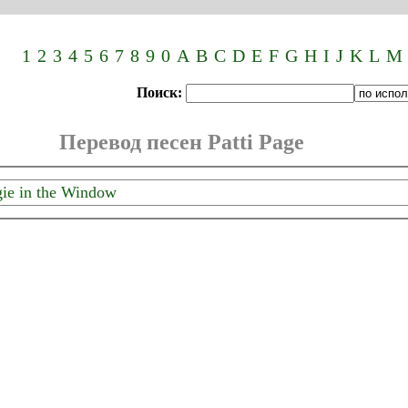
Выберите букву исполни
1
2
3
4
5
6
7
8
9
0
A
B
C
D
E
F
G
H
I
J
K
L
M
Поиск:
Перевод песен Patti Page
ie in the Window