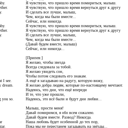
aby.
Я чувствую, что пришло время помириться, малыш.
ether.
Я чувствую, что пришло время вернуться друг к другу
y.
И сделать все лучше, малыш,
Чем, когда мы были вместе...
Сейчас, или никогда.
aby.
Я чувствую, что пришло время помириться, малыш.
ether.
Я чувствую, что пришло время вернуться друг к другу
y.
И сделать все лучше, малыш,
Чем, когда мы были вместе...
(Давай будем вместе, малыш)
Сейчас, или никогда...
[Припев:]
Я желаю, чтобы звезда
Всегда следовала за тобой.
Я желаю увидеть сон,
Чтобы потом следовать его знакам.
t I see.
А ещё я загадываю на радугу, которую вижу,
y dream.
Я желаю добра людям, которые по-настоящему мечтают.
Надеюсь, что дни, что ещё впереди
И те, что уже прошли,
g you so.
Надеюсь, это всё были и будут дни любви...
Малыш, прости меня!
Давай помиримся, я обо всем сожалею.
Давай будем вместе. Развод? Никогда.
ar
Наша любовь будет особенной до тех пор,
tar.
Пока мы не перестанем загадывать на звёзды...