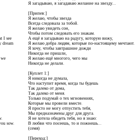
Я загадываю, я загадаваю желание на звезду...
[Припев:]
Я желаю, чтобы звезда
Всегда следовала за тобой.
Я желаю увидеть сон,
Чтобы потом следовать его знакам.
t I see
А ещё я загадываю на радугу, которую вижу,
ly dream
Я желаю добра людям, которые по-настоящему мечтают.
Я хочу, чтобы завтрашние дожди
Никогда не пришли,
s we
Я желаю ещё многого, чего мы
Никогда не делали.
[Куплет 1:]
Я никогда не думала,
Что наступит время, когда ты будешь
Так далеко от дома,
Так далеко от меня.
Только подумай о тех мгновениях,
Которые мы провели вместе.
Я просто не могу отпустить тебя,
Мы предназначены друг для друга.
w.
Я не хотела обидеть тебя, но я знаю:
you sow.
В любви что посеешь, то и пожнешь...
(семя)
[Переход:]