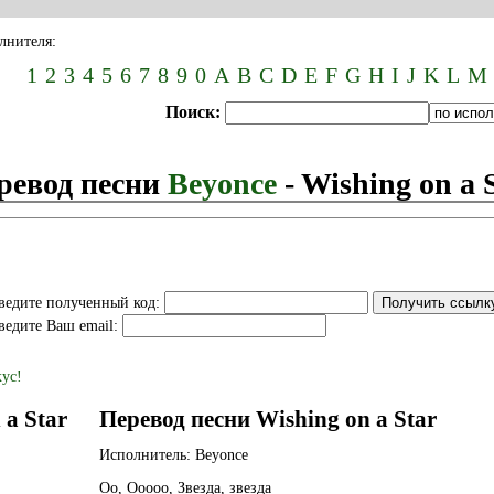
лнителя:
1
2
3
4
5
6
7
8
9
0
A
B
C
D
E
F
G
H
I
J
K
L
M
Поиск:
ревод песни
Beyonce
- Wishing on a 
ведите полученный код:
ведите Ваш email:
 a Star
Перевод песни Wishing on a Star
Исполнитель: Beyonce
Оо, Ооооо, Звезда, звезда