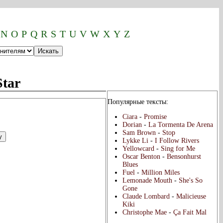
N
O
P
Q
R
S
T
U
V
W
X
Y
Z
Star
Популярные тексты:
Ciara
-
Promise
Dorian
-
La Tormenta De Arena
Sam Brown
-
Stop
Lykke Li
-
I Follow Rivers
Yellowcard
-
Sing for Me
Oscar Benton
-
Bensonhurst
Blues
Fuel
-
Million Miles
Lemonade Mouth
-
She's So
Gone
Claude Lombard
-
Malicieuse
Kiki
Christophe Mae
-
Ça Fait Mal