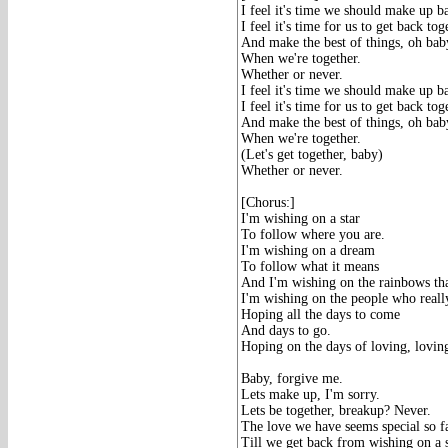
I feel it's time we should make up b
I feel it's time for us to get back tog
And make the best of things, oh bab
When we're together.
Whether or never.
I feel it's time we should make up b
I feel it's time for us to get back tog
And make the best of things, oh bab
When we're together.
(Let's get together, baby)
Whether or never.
[Chorus:]
I'm wishing on a star
To follow where you are.
I'm wishing on a dream
To follow what it means
And I'm wishing on the rainbows tha
I'm wishing on the people who reall
Hoping all the days to come
And days to go.
Hoping on the days of loving, lovin
Baby, forgive me.
Lets make up, I'm sorry.
Lets be together, breakup? Never.
The love we have seems special so f
Till we get back from wishing on a s