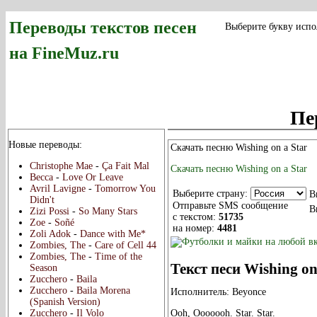
Переводы текстов песен
Выберите букву испо
на FineMuz.ru
Пе
Новые переводы:
Скачать песню Wishing on a Star
Christophe Mae
-
Ça Fait Mal
Скачать песню Wishing on a Star
Becca
-
Love Or Leave
Avril Lavigne
-
Tomorrow You
Выберите страну:
В
Didn't
Отправьте SMS сообщение
В
Zizi Possi
-
So Many Stars
с текстом:
51735
Zoe
-
Soñé
на номер:
4481
Zoli Adok
-
Dance with Me*
Zombies, The
-
Care of Cell 44
Zombies, The
-
Time of the
Текст песи Wishing on
Season
Zucchero
-
Baila
Zucchero
-
Baila Morena
Исполнитель: Beyonce
(Spanish Version)
Ooh, Ooooooh. Star. Star.
Zucchero
-
Il Volo