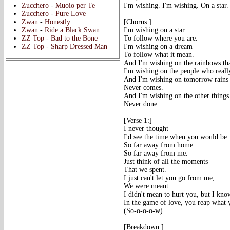
I'm wishing. I'm wishing. On a star.
Zucchero
-
Muoio per Te
Zucchero
-
Pure Love
[Chorus:]
Zwan
-
Honestly
I'm wishing on a star
Zwan
-
Ride a Black Swan
To follow where you are.
ZZ Top
-
Bad to the Bone
I'm wishing on a dream
ZZ Top
-
Sharp Dressed Man
To follow what it mean.
And I'm wishing on the rainbows tha
I'm wishing on the people who real
And I'm wishing on tomorrow rains
Never comes.
And I'm wishing on the other thing
Never done.
[Verse 1:]
I never thought
I'd see the time when you would be.
So far away from home.
So far away from me.
Just think of all the moments
That we spent.
I just can't let you go from me,
We were meant.
I didn't mean to hurt you, but I kno
In the game of love, you reap what 
(So-o-o-o-w)
[Breakdown:]