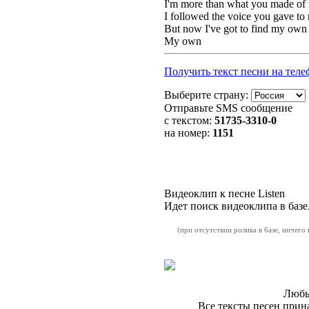
I'm more than what you made of
I followed the voice you gave to
But now I've got to find my own
My own
Получить текст песни на теле
Выберите страну:
Отправьте SMS сообщение
с текстом:
51735
-3310-0
на номер:
1151
Видеоклип к песне Listen
Идет поиск видеоклипа в базе.
(при отсутствии ролика в базе, ничего
Любые
Все тексты песен прин