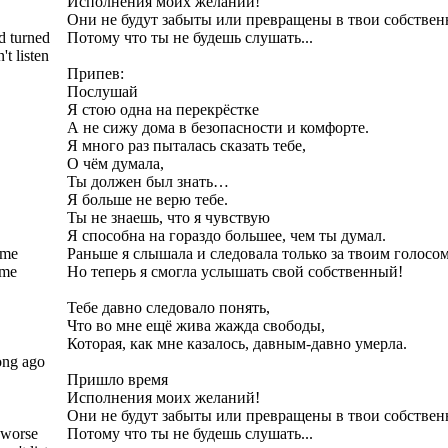
Исполнения моих желаний!
Они не будут забыты или превращены в твои собствен
d turned
Потому что ты не будешь слушать...
t listen
Припев:
Послушай
Я стою одна на перекрёстке
А не сижу дома в безопасности и комфорте.
Я много раз пыталась сказать тебе,
О чём думала,
Ты должен был знать…
Я больше не верю тебе.
Ты не знаешь, что я чувствую
Я способна на гораздо большее, чем ты думал.
 me
Раньше я слышала и следовала только за твоим голосом
 me
Но теперь я смогла услышать свой собственный!
Тебе давно следовало понять,
Что во мне ещё жива жажда свободы,
Которая, как мне казалось, давным-давно умерла.
ong ago
Пришло время
Исполнения моих желаний!
Они не будут забыты или превращены в твои собствен
 worse
Потому что ты не будешь слушать...