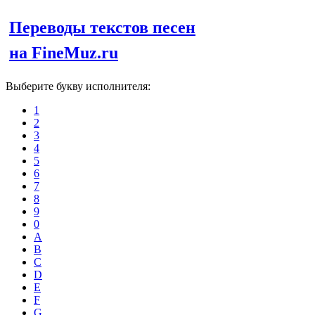
Переводы текстов песен
на FineMuz.ru
Выберите букву исполнителя:
1
2
3
4
5
6
7
8
9
0
A
B
C
D
E
F
G