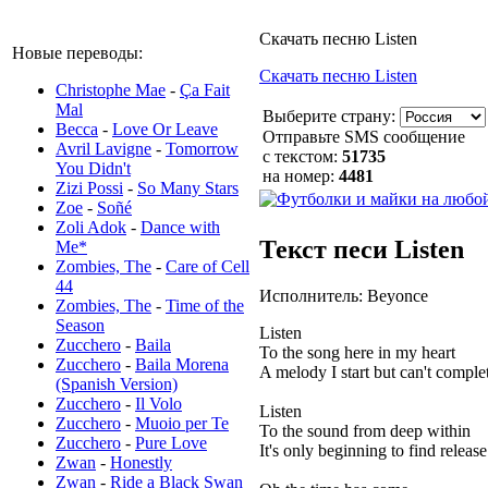
Скачать песню Listen
Новые переводы:
Скачать песню Listen
Christophe Mae
-
Ça Fait
Mal
Выберите страну:
Becca
-
Love Or Leave
Отправьте SMS сообщение
Avril Lavigne
-
Tomorrow
с текстом:
51735
You Didn't
на номер:
4481
Zizi Possi
-
So Many Stars
Zoe
-
Soñé
Zoli Adok
-
Dance with
Текст песи Listen
Me*
Zombies, The
-
Care of Cell
44
Исполнитель: Beyonce
Zombies, The
-
Time of the
Season
Listen
Zucchero
-
Baila
To the song here in my heart
Zucchero
-
Baila Morena
A melody I start but can't comple
(Spanish Version)
Zucchero
-
Il Volo
Listen
Zucchero
-
Muoio per Te
To the sound from deep within
Zucchero
-
Pure Love
It's only beginning to find release
Zwan
-
Honestly
Zwan
-
Ride a Black Swan