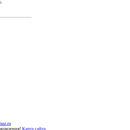
,
muz.ru
накомления!
Карта сайта
.