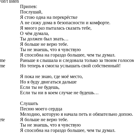
n't listen
Припев:
Послушай,
Я стою одна на перекрёстке
А не сижу дома в безопасности и комфорте.
Я много раз пыталась сказать тебе,
О чём думала,
Ты должен был знать…
Я больше не верю тебе.
Ты не знаешь, что я чувствую
Я способна на гораздо большее, чем ты думал.
 me
Раньше я слышала и следовала только за твоим голосом
 me
Но теперь я смогла услышать свой собственный!
Я пока не знаю, где моё место,
Но я буду двигаться дальше
Если ты не будешь,
Если ты ни в коем случае не будешь…
Слушать
Песню моего сердца
Мелодию, которую я начала петь и обязательно допою.
ete
Я больше не верю тебе.
Ты не знаешь, что я чувствую
Я способна на гораздо большее, чем ты думал.