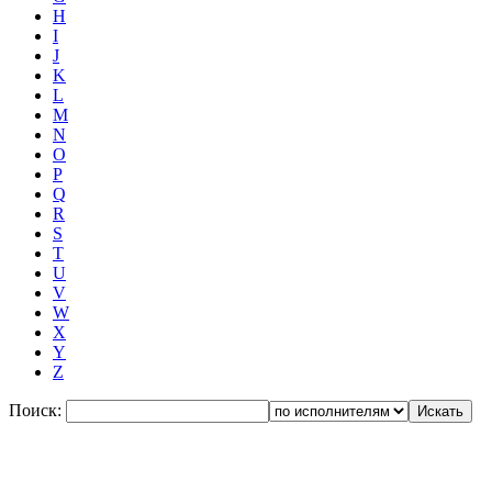
H
I
J
K
L
M
N
O
P
Q
R
S
T
U
V
W
X
Y
Z
Поиск: