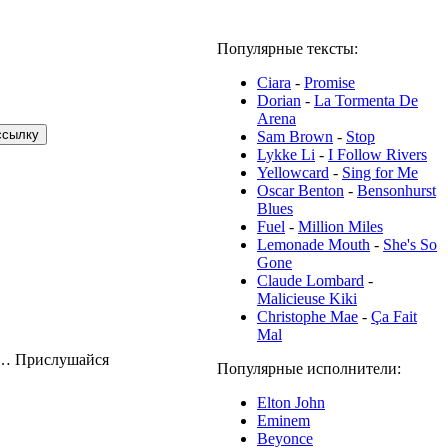
Популярные тексты:
Ciara
-
Promise
Dorian
-
La Tormenta De
Arena
Sam Brown
-
Stop
Lykke Li
-
I Follow Rivers
Yellowcard
-
Sing for Me
Oscar Benton
-
Bensonhurst
Blues
Fuel
-
Million Miles
Lemonade Mouth
-
She's So
Gone
Claude Lombard
-
Malicieuse Kiki
Christophe Mae
-
Ça Fait
Mal
ла… Прислушайся
Популярные исполнители:
Elton John
Eminem
Beyonce