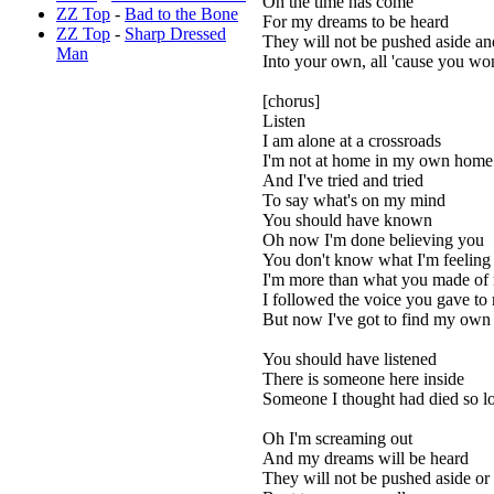
Oh the time has come
ZZ Top
-
Bad to the Bone
For my dreams to be heard
ZZ Top
-
Sharp Dressed
They will not be pushed aside an
Man
Into your own, all 'cause you won'
[chorus]
Listen
I am alone at a crossroads
I'm not at home in my own home
And I've tried and tried
To say what's on my mind
You should have known
Oh now I'm done believing you
You don't know what I'm feeling
I'm more than what you made of
I followed the voice you gave to
But now I've got to find my own
You should have listened
There is someone here inside
Someone I thought had died so l
Oh I'm screaming out
And my dreams will be heard
They will not be pushed aside or