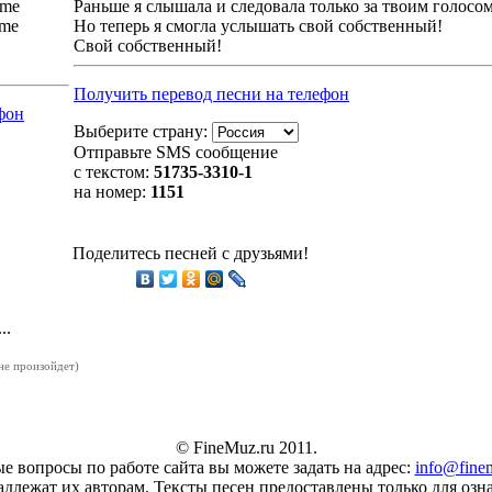
 me
Раньше я слышала и следовала только за твоим голосом
 me
Но теперь я смогла услышать свой собственный!
Свой собственный!
Получить перевод песни на телефон
фон
Выберите страну:
Отправьте SMS сообщение
с текстом:
51735
-3310-1
на номер:
1151
Поделитесь песней с друзьями!
..
 не произойдет)
© FineMuz.ru 2011.
 вопросы по работе сайта вы можете задать на адрес:
info@fine
адлежат их авторам. Тексты песен предоставлены только для оз